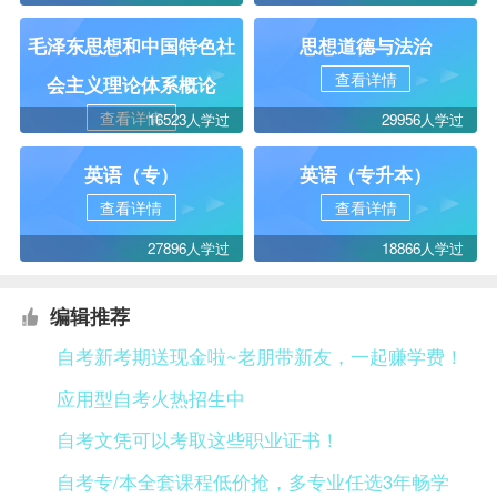
毛泽东思想和中国特色社
思想道德与法治
查看详情
会主义理论体系概论
查看详情
16523人学过
29956人学过
英语（专）
英语（专升本）
查看详情
查看详情
27896人学过
18866人学过
编辑推荐
自考新考期送现金啦~老朋带新友，一起赚学费！
应用型自考火热招生中
自考文凭可以考取这些职业证书！
自考专/本全套课程低价抢，多专业任选3年畅学