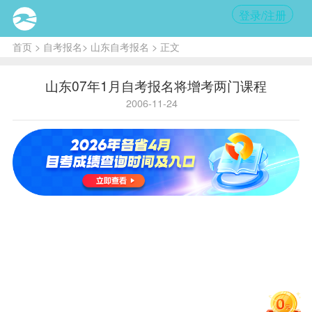
登录/注册
首页
>
自考报名
>
山东自考报名
> 正文
山东07年1月自考报名将增考两门课程
2006-11-24
核心
提
示:
2007
年1月高
教自学
考试现
场
报名
时间为
2006年
12月2