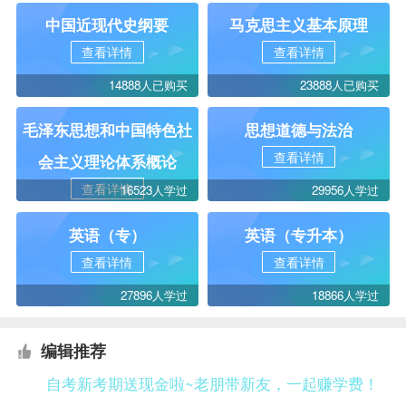
中国近现代史纲要
马克思主义基本原理
查看详情
查看详情
14888人已购买
23888人已购买
毛泽东思想和中国特色社
思想道德与法治
查看详情
会主义理论体系概论
查看详情
16523人学过
29956人学过
英语（专）
英语（专升本）
查看详情
查看详情
27896人学过
18866人学过
编辑推荐
自考新考期送现金啦~老朋带新友，一起赚学费！