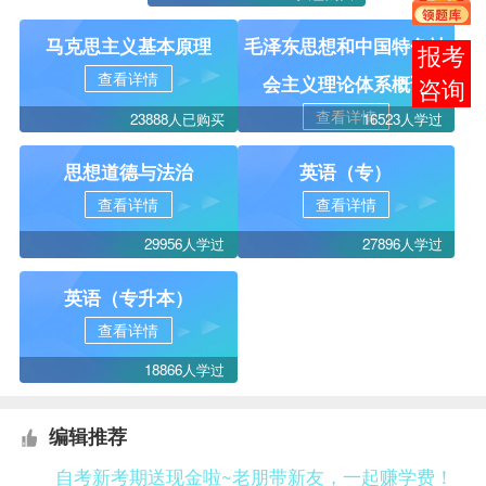
马克思主义基本原理
毛泽东思想和中国特色社
在线
查看详情
会主义理论体系概论
客服
查看详情
23888人已购买
16523人学过
思想道德与法治
英语（专）
查看详情
查看详情
29956人学过
27896人学过
英语（专升本）
查看详情
18866人学过
编辑推荐
自考新考期送现金啦~老朋带新友，一起赚学费！