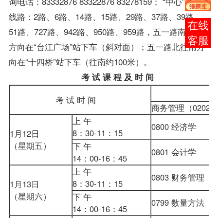
询电话：83332876 83322876 83278159； “中心”乘车
线路：2路、6路、14路、15路、29路、37路、39路、
报考
51路、727路、942路、950路、959路，五一路南往北
咨询
方向在“台江广场”站下车（斜对面）；五一路北往南方
向在“十四桥”站下车（往南约100米）。
考 试 课 程 及 时 间
考 试 时 间
商务管理（0202
上 午
0800 经济学
8：30-11：15
1月12日
（星期五）
下 午
0801 会计学
14：00-16：45
上 午
0803 财务管理
8：30-11：15
1月13日
（星期六）
下 午
0799
数量方法
14：00-16：45