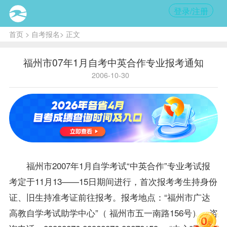
登录/注册
首页
>
自考报名
> 正文
福州市07年1月自考中英合作专业报考通知
2006-10-30
福州市2007年1月自学考试“中英合作”
专业
考试
报
考
定于11月13——15日期间进行，首次
报考
考生持身份
证、旧生持
准考证
前往报考。报考地点：“福州市广达
高教自学考试助学中心”（ 福州市五一南路156号），咨