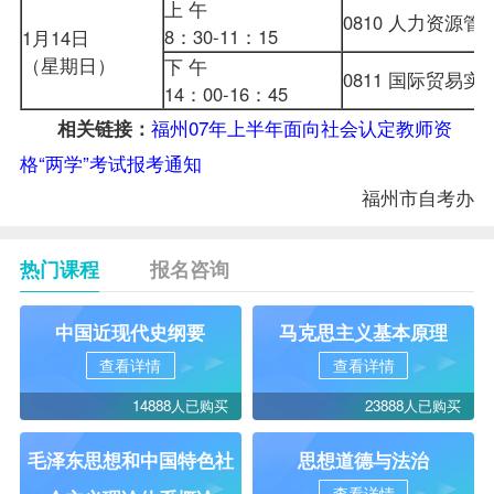
上 午
0810 人力资源
8：30-11：15
1月14日
（星期日）
下 午
0811 国际贸易
14：00-16：45
福州07年上半年面向社会认定教师资
相关链接：
格“两学”考试报考通知
福州市
自考办
热门课程
报名咨询
中国近现代史纲要
马克思主义基本原理
查看详情
查看详情
14888人已购买
23888人已购买
毛泽东思想和中国特色社
思想道德与法治
查看详情