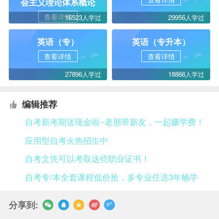
会主义理论体系概论
查看详情
16523人学过
29956人学过
英语（专）
英语（专升本）
查看详情
查看详情
27896人学过
18866人学过
编辑推荐
自考新考期送现金啦~老朋带新友，一起赚学费！
应用型自考火热招生中
自考文凭可以考取这些职业证书！
自考专/本全套课程低价抢，多专业任选3年畅学
分享到: