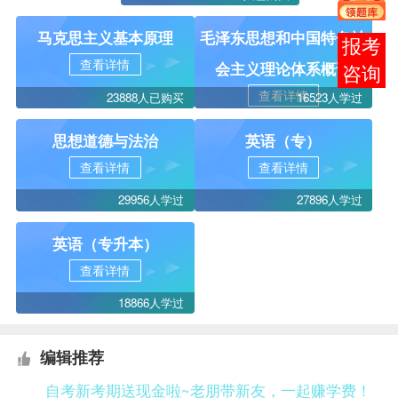
马克思主义基本原理
毛泽东思想和中国特色社
报考
查看详情
会主义理论体系概论
咨询
查看详情
23888人已购买
16523人学过
思想道德与法治
英语（专）
查看详情
查看详情
29956人学过
27896人学过
英语（专升本）
查看详情
18866人学过
编辑推荐
自考新考期送现金啦~老朋带新友，一起赚学费！