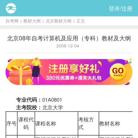
登录/注册
自考网
>
教材大纲
>
北京教材大纲
> 正文
北京08年自考计算机及应用（专科）教材及大纲
2008-12-04
专业代码：
01A0801
主考院校：
北京大学
课程
代
考核方
序号
课程名称
教材
名称
码
式