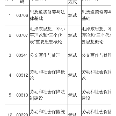
码
方式
思想道德修养与法
思想道德修养与
1
03706
笔试
律基础
基础
毛泽东思想、邓小
毛泽东思想、邓
2
03707
平理论和“三个代
笔试
理论和“三个代表‘
表”重要思想概论
要思想概论
3
00341
公文写作与处理
笔试
公文写作与处理
劳动和社会保障概
劳动和社会保障
4
03312
笔试
论
论
劳动和社会保障法
劳动和社会保障
5
03313
笔试
制建设
建设
劳动和社会保险统
劳动和社会保险
12
03320
笔试