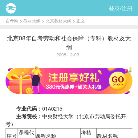
登录/注册
自考网
>
教材大纲
>
北京教材大纲
> 正文
北京08年自考劳动和社会保障（专科）教材及大
纲
2008-12-03
专业代码：
01A0215
主考院校：
中央财经大学（北京市劳动局委托开
考）
课程
代
考核
序号
课程名称
教材
名称