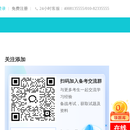
登录
免费注册
24小时客服：4008135555/010-82335555
关注添加
扫码加入备考交流群
与更多考生一起交流学
习经验
备战考试，获取试题及
资料