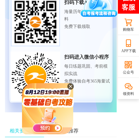
扫码下载APP
海量历年试题、备考资
料
免费下载领取
购物车
APP下载
扫码进入微信小程序
每日练题巩固、考前模
公众号
拟实战
免费体验自考365海量试
题
领资料
相关资讯推荐
热门资讯推荐