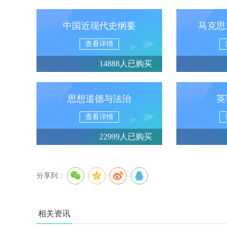
中国近现代史纲要
马克思
查看详情
14888人已购买
思想道德与法治
英
查看详情
22999人已购买
分享到：
相关资讯