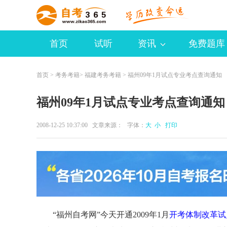
首页
试听
资讯
免费题库
首页
>
考务考籍
>
福建考务考籍
> 福州09年1月试点专业考点查询通知
福州09年1月试点专业考点查询通知
2008-12-25 10:37:00 文章来源： 字体：
大
小
打印
“福州自考网”今天开通2009年1月
开考体制改革试