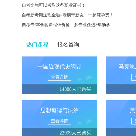
自考文凭可以考取这些职业证书！
自考新考期送现金啦~老朋带新友，一起赚学费！
自考专/本全套课程低价抢，多专业任选3年畅学
热门课程
报名咨询
中国近现代史纲要
马克思
查看详情
14888人已购买
思想道德与法治
英
查看详情
22999人已购买