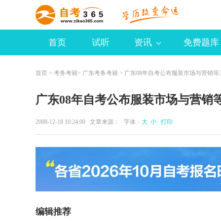
首页
试听
资讯
免费题库
首页
>
考务考籍
>
广东考务考籍
> 广东08年自考公布服装市场与营销等
广东08年自考公布服装市场与营销
2008-12-18 10:24:00 文章来源： 字体：
大
小
打印
编辑推荐