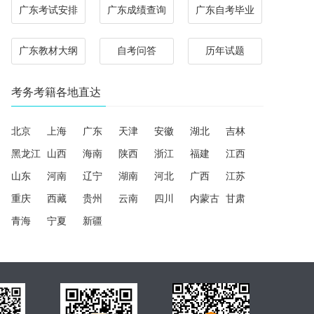
广东考试安排
广东成绩查询
广东自考毕业
广东教材大纲
自考问答
历年试题
考务考籍各地直达
北京
上海
广东
天津
安徽
湖北
吉林
黑龙江
山西
海南
陕西
浙江
福建
江西
山东
河南
辽宁
湖南
河北
广西
江苏
重庆
西藏
贵州
云南
四川
内蒙古
甘肃
青海
宁夏
新疆