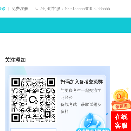
登录
免费注册
24小时客服：4008135555/010-82335555
关注添加
扫码加入备考交流群
与更多考生一起交流学
习经验
备战考试，获取试题及
资料