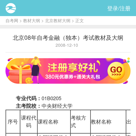
登录/注册
自考网
>
教材大纲
>
北京教材大纲
> 正文
北京08年自考金融（独本）考试教材及大纲
2008-12-10
专业代码：
01B0205
主考院校：
中央财经大学
课程代
考核方
序号
课程名称
教材
名称
出
码
式