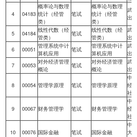
概率论与数理
概率论与数理
武
4
04183
统计（经管
笔试
统计（经管
出
类）
类）
线性代数（经
线性代数（经
武
5
04184
笔试
管类）
管类）
出
管理系统中计
管理系统中计
武
6
00051
笔试
算机应用
算机应用
出
对外经济管理
对外经济管理
武
7
00053
笔试
概论
概论
出
中
8
00054
管理学原理
笔试
管理学原理
经
社
中
9
00067
财务管理学
笔试
财务管理学
经
社
中
10
00076
国际金融
笔试
国际金融
大