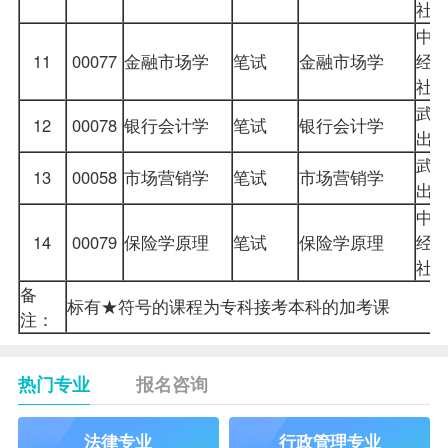
社
中
11
00077
金融市场学
笔试
金融市场学
经
社
武
12
00078
银行会计学
笔试
银行会计学
出
武
13
00058
市场营销学
笔试
市场营销学
出
中
14
00079
保险学原理
笔试
保险学原理
经
社
备
标有★符号的课程为专科接考本科的加考课
注：
热门专业
报名咨询
法律专业
行政管理专业