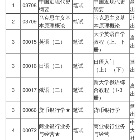
中国近现代史
中国近现代史
高
1
03708
笔试
纲要
纲要
出
马克思主义基
马克思主义基
北
2
03709
笔试
本原理概论
本原理概论
出
大学英语自学
高
3
00015
英语（二）
笔试
教程（上、下
出
册）
日语入门
旅
3
00016
日语（二）
笔试
（上） （下）
出
新大学俄语综
高
3
00017
俄语（二）
笔试
合教程（1-3
出
册）
武
3
00066
货币银行学
★
笔试
货币银行学
出
中
商业银行业务
商业银行业务
4
00072
笔试
大
与经营★
与经营
社