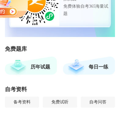
免费体验自考365海量试
题
免费题库
历年试题
每日一练
自考资料
备考资料
免费试听
自考问答