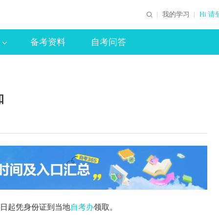
我的学习
Hi 请
备考资料
自考问答
知
3日起凭身份证到当地
自考办
领取。