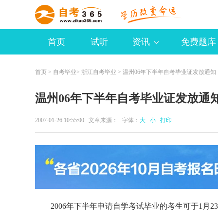
首页
试听
资讯
免费题库
首页
>
自考毕业
>
浙江自考毕业
> 温州06年下半年自考毕业证发放通知
温州06年下半年自考毕业证发放通
2007-01-26 10:55:00 文章来源： 字体：
大
小
打印
2006年下半年申请自学考试毕业的考生可于1月2