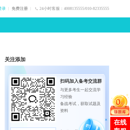
登录
免费注册
24小时客服：4008135555/010-82335555
关注添加
扫码加入备考交流群
与更多考生一起交流学
习经验
备战考试，获取试题及
资料