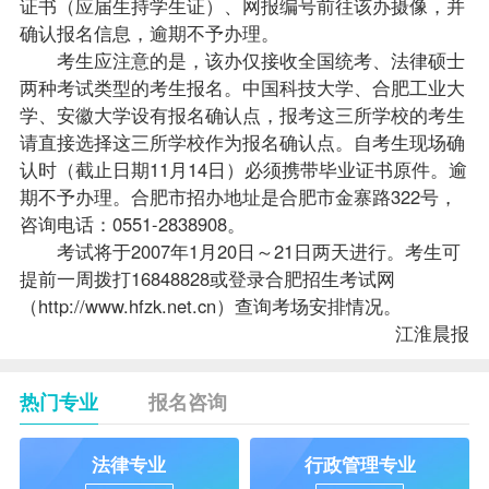
证书（应届生持学生证）、网报编号前往该办摄像，并
确认报名信息，逾期不予办理。
考生应注意的是，该办仅接收全国统考、法律硕士
两种考试类型的考生报名。中国科技大学、合肥工业大
学、安徽大学设有报名确认点，
报考
这三所学校的考生
请直接选择这三所学校作为报名确认点。自考生现场确
认时（截止日期11月14日）必须携带毕业证书原件。逾
期不予办理。合肥市招办地址是合肥市金寨路322号，
咨询电话：0551-2838908。
考试将于2007年1月20日～21日两天进行。考生可
提前一周拨打16848828或登录合肥招生考试网
（
http://www.hfzk.net.cn
）查询考场安排情况。
江淮晨报
热门专业
报名咨询
法律专业
行政管理专业