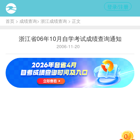
登录/注册
首页
>
成绩查询
>
浙江成绩查询
> 正文
浙江省06年10月自学考试成绩查询通知
2006-11-20
核心提
示:
20日起
考生可以
拨打声讯
电话
16885656
或通过手
机短信进
行查询，
也可登录