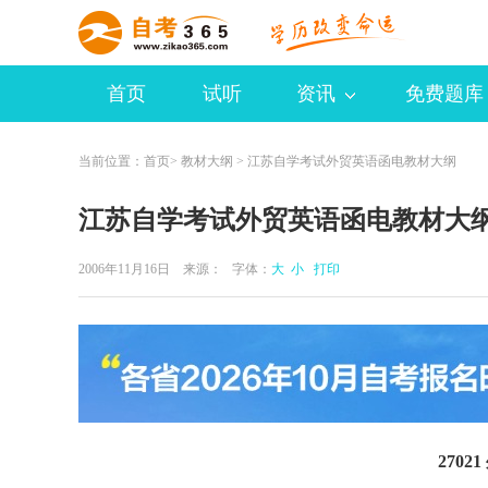
首页
试听
资讯
免费题库
当前位置：
首页
>
教材大纲
> 江苏自学考试外贸英语函电教材大纲
江苏自学考试外贸英语函电教材大
2006年11月16日 来源：
字体：
大
小
打印
270