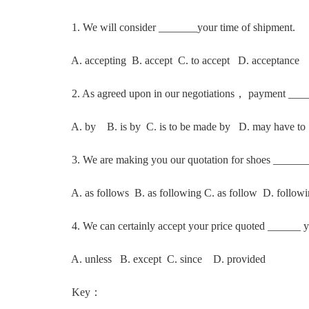
1. We will consider _______your time of shipment.
A. accepting B. accept C. to accept D. acceptance
2. As agreed upon in our negotiations， payment ___
A. by B. is by C. is to be made by D. may have to
3. We are making you our quotation for shoes ______
A. as follows B. as following C. as follow D. followi
4. We can certainly accept your price quoted ______ yo
A. unless B. except C. since D. provided
Key：