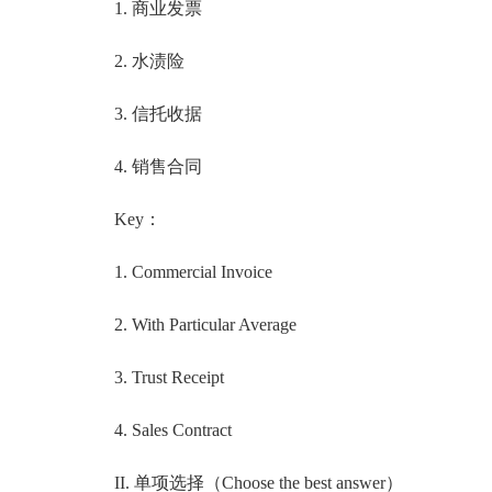
1. 商业发票
2. 水渍险
3. 信托收据
4. 销售合同
Key：
1. Commercial Invoice
2. With Particular Average
3. Trust Receipt
4. Sales Contract
II. 单项选择（Choose the best answer）