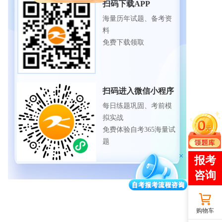
扫码下载APP
海量历年试题、备考资
料
免费下载领取
扫码进入微信小程序
每日练题巩固、考前模
拟实战
免费体验自考365海量试
题
购物车