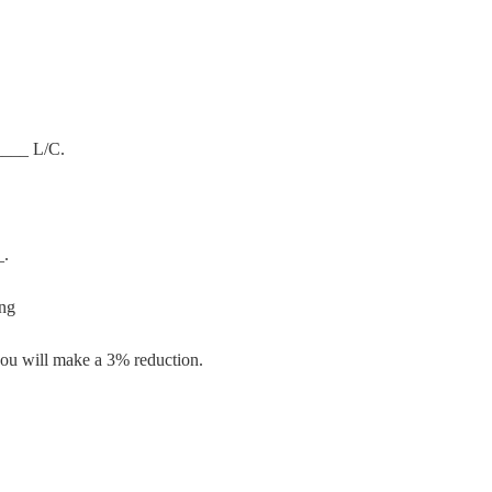
____ L/C.
_.
ng
u will make a 3% reduction.