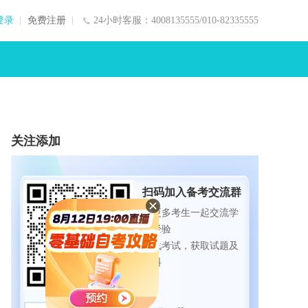
登录
免费注册
24小时客服：4008135555/010-82335555
关注添加
扫码加入备考交流群
与更多考生一起交流学
习经验
备战考试，获取试题及
资料