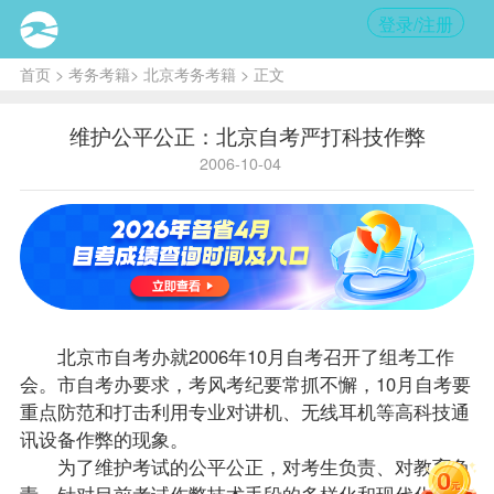
登录/注册
首页
>
考务考籍
>
北京考务考籍
> 正文
维护公平公正：北京自考严打科技作弊
2006-10-04
北京市
自考办
就2006年10月自考召开了组考工作
会。市
自考办
要求，考风考纪要常抓不懈，10月自考要
重点防范和打击利用专业对讲机、无线耳机等高科技通
讯设备作弊的现象。
为了维护考试的公平公正，对考生负责、对教育负
责，针对目前考试作弊技术手段的多样化和现代化，市