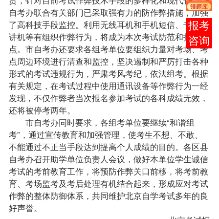
自考办联合有关部门已采取强有力的防作弊措施，加强
了高科技手段监控。利用无线耳机和手机短信、专业对
报考
讲机等有组织作弊行为，将成为本次考试防范和打击重
咨询
点。市自考办还要求各组考单位要组织力量对考场、考
点周边环境进行清查和监控，坚决遏制和严厉打击各种
形式的考试违规行为，严肃考风考纪，依法组考。根据
有关规定，在考试过程中使用通讯设备等作弊行为一经
发现，不仅作弊者当次
报名
参加考试的各科
成绩
无效，
还将被停考两年。
市自考办同时要求，各组考单位要继续“和谐组
考”，通过宣传教育和加强管理，使考生不想、不敢、
不能通过不正当手段达到提高个人成绩的目的。各区县
自考办召开助学单位负责人会议，做好本单位学生诚信
考试的考前教育工作，将预防作弊关口前移，将考前教
育、考场监考及考后处理有机结合起来，形成应对考试
作弊的整体防御体系，共同维护
北京自学考试
多年的良
好声誉。