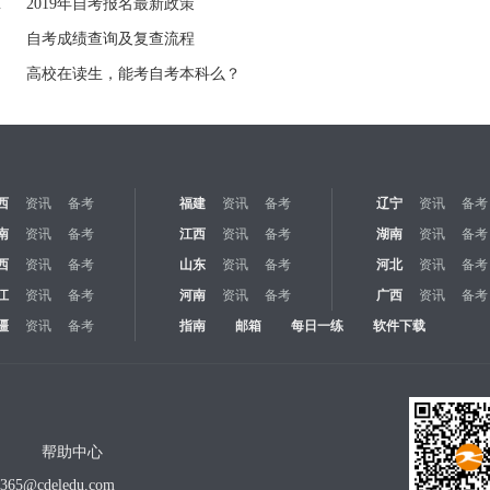
报考条件有变
2019年自考报名最新政策
自考成绩查询及复查流程
高校在读生，能考自考本科么？
西
资讯
备考
福建
资讯
备考
辽宁
资讯
备考
南
资讯
备考
江西
资讯
备考
湖南
资讯
备考
西
资讯
备考
山东
资讯
备考
河北
资讯
备考
江
资讯
备考
河南
资讯
备考
广西
资讯
备考
疆
资讯
备考
指南
邮箱
每日一练
软件下载
帮助中心
o365@cdeledu.com