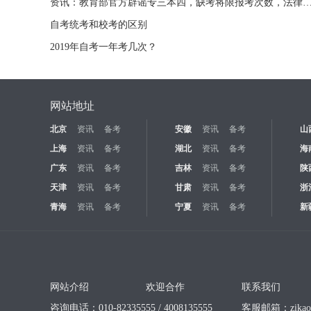
资讯：教育部官方辟谣专三本四，缺考将限报考次数，法律职业资格
自考统考和校考的区别
2019年自考一年考几次？
网站地址
北京
资讯
备考
安徽
资讯
备考
山
上海
资讯
备考
湖北
资讯
备考
海
广东
资讯
备考
吉林
资讯
备考
陕
天津
资讯
备考
甘肃
资讯
备考
浙
青海
资讯
备考
宁夏
资讯
备考
新
网站介绍
欢迎合作
联系我们
咨询电话：010-82335555 / 4008135555
客服邮箱：
zika