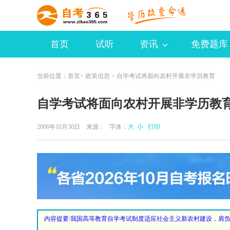
首页
试听
资讯
免费题库
当前位置：
首页
>
政策信息
> 自学考试将面向农村开展非学历教育
自学考试将面向农村开展非学历教
2006年10月30日 来源：
字体：
大
小
打印
内容提要:
我国高等教育自学考试制度适应社会主义新农村建设，肩负