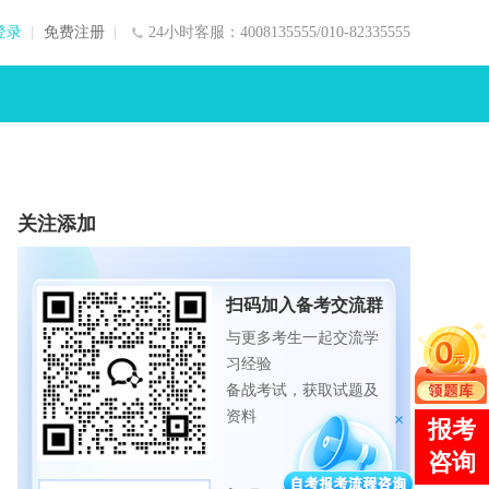
登录
免费注册
24小时客服：4008135555/010-82335555
关注添加
扫码加入备考交流群
与更多考生一起交流学
习经验
备战考试，获取试题及
资料