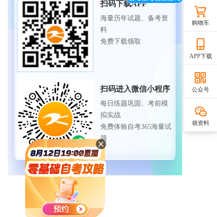
扫码下载APP
海量历年试题、备考资
购物车
料
免费下载领取
APP下载
扫码进入微信小程序
公众号
每日练题巩固、考前模
拟实战
领资料
免费体验自考365海量试
题