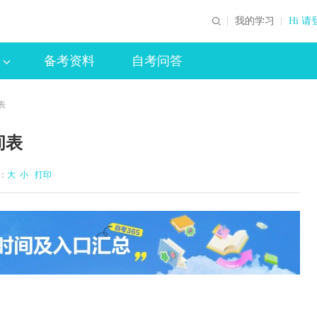
我的学习
Hi 请
备考资料
自考问答
表
间表
体：
大
小
打印