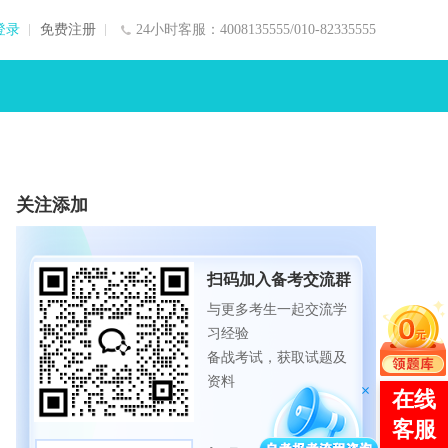
登录
免费注册
24小时客服：4008135555/010-82335555
关注添加
扫码加入备考交流群
与更多考生一起交流学
习经验
备战考试，获取试题及
资料