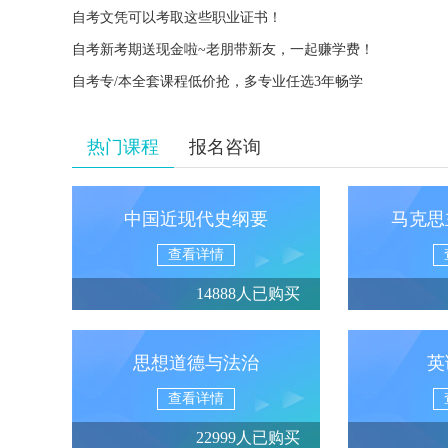
自考文凭可以考取这些职业证书！
自考新考期送现金啦~老朋带新友，一起赚学费！
自考专/本全套课程低价抢，多专业任选3年畅学
热门课程
报名咨询
中国近现代史纲要
马克思
查看详情
14888人已购买
思想道德与法治
英
查看详情
22999人已购买