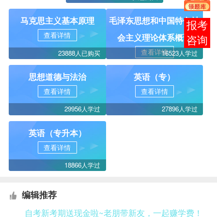
马克思主义基本原理
毛泽东思想和中国特色社
在线
查看详情
会主义理论体系概论
客服
查看详情
23888人已购买
16523人学过
思想道德与法治
英语（专）
查看详情
查看详情
29956人学过
27896人学过
英语（专升本）
查看详情
18866人学过
编辑推荐
自考新考期送现金啦~老朋带新友，一起赚学费！