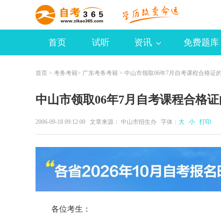
首页
试听
资讯
免费题库
首页
>
考务考籍
>
广东考务考籍
> 中山市领取06年7月自考课程合格证
中山市领取06年7月自考课程合格
2006-09-18 09:12:00 文章来源： 中山市招生办 字体：
大
小
打印
各位考生：