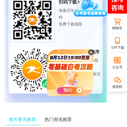
扫码下载APP
海量历年试题、备考资
料
免费下载领取
购物车
APP下载
扫码进入微信小程序
每日练题巩固、考前模
公众号
拟实战
免费体验自考365海量试
题
领资料
相关资讯推荐
热门资讯推荐