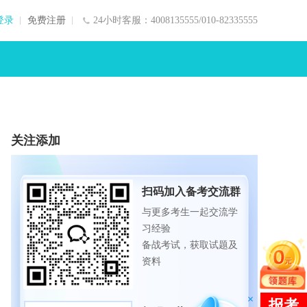
登录
免费注册
24小时客服：4008135555/010-82335555
关注添加
扫码加入备考交流群
与更多考生一起交流学
习经验
备战考试，获取试题及
资料