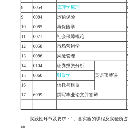
8
0054
管理学原理
9
0084
运输保险
10
0085
再保险学
11
0071
社会保障概论
12
0058
市场营销学
13
0086
风险管理
14
0104
证券投资分析
15
0060
财政学
英语顶替课
16
信托与租赁
17
6999
撰写毕业论文并答辩
实践性环节及要求：1、含实验的课程及实验所占学
辩。