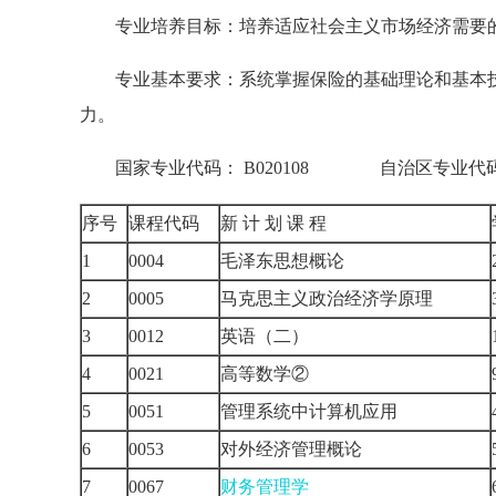
专业培养目标：培养适应社会主义市场经济需要的
专业基本要求：系统掌握保险的基础理论和基本技
力。
国家专业代码： B020108 自治区专业代码：
序号
课程代码
新 计 划 课 程
1
0004
毛泽东思想概论
2
0005
马克思主义政治经济学原理
3
0012
英语（二）
4
0021
高等数学②
5
0051
管理系统中计算机应用
6
0053
对外经济管理概论
7
0067
财务管理学