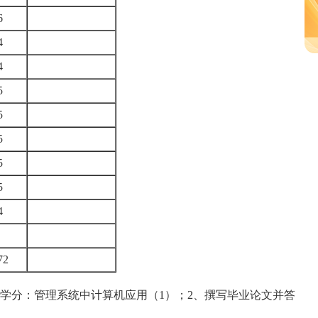
6
4
4
5
5
5
5
5
4
72
分：管理系统中计算机应用（1）；2、撰写毕业论文并答