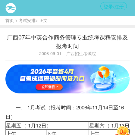
登录/注册
首页
>
考试安排
> 正文
广西07年中英合作商务管理专业统考课程安排及
报考时间
2006-09-01
广西招生考试院
一、 1月考试（
报考
时间：2006年11月14日至16
日）
星期五（ 1月12日）
星期六（ 1月1
上午
下午
上午
下