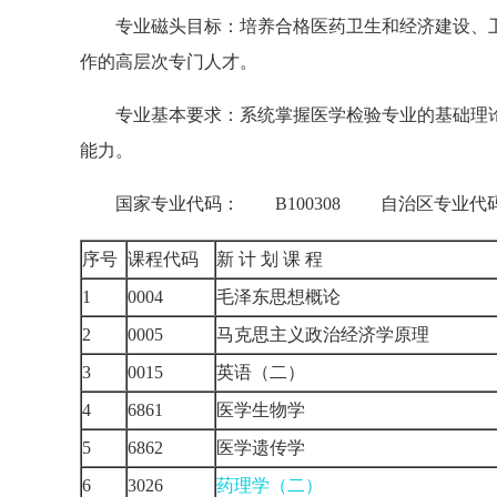
专业磁头目标：培养合格医药卫生和经济建设、卫
作的高层次专门人才。
专业基本要求：系统掌握医学检验专业的基础理论
能力。
国家专业代码： B100308 自治区专业代码
序号
课程代码
新 计 划 课 程
1
0004
毛泽东思想概论
2
0005
马克思主义政治经济学原理
3
0015
英语（二）
4
6861
医学生物学
5
6862
医学遗传学
6
3026
药理学（二）