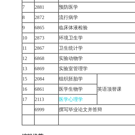
7
2881
预防医学
8
2872
流行病学
9
6865
临床体液检验
10
2873
环境卫生学
11
2867
卫生统计学
12
6868
实验动物学
13
6869
实验室管理学
15
2084
组织胚胎学
16
6861
医学生物学
英语顶替课
17
2113
医学心理学
6999
撰写毕业论文并答辩