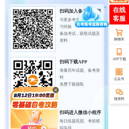
扫码加入备考交流群
与更多考生一起交流学
习经验
备战考试，获取试题及
购物车
资料
APP下载
扫码下载APP
海量历年试题、备考资
料
公众号
免费下载领取
领资料
扫码进入微信小程序
每日练题巩固、考前模
拟实战