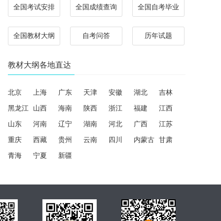
全国考试安排
全国成绩查询
全国自考毕业
全国教材大纲
自考问答
历年试题
教材大纲各地直达
北京
上海
广东
天津
安徽
湖北
吉林
黑龙江
山西
海南
陕西
浙江
福建
江西
山东
河南
辽宁
湖南
河北
广西
江苏
重庆
西藏
贵州
云南
四川
内蒙古
甘肃
青海
宁夏
新疆