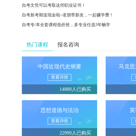
自考文凭可以考取这些职业证书！
自考新考期送现金啦~老朋带新友，一起赚学费！
自考专/本全套课程低价抢，多专业任选3年畅学
热门课程
报名咨询
中国近现代史纲要
马克思
查看详情
14888人已购买
思想道德与法治
英
查看详情
22999人已购买