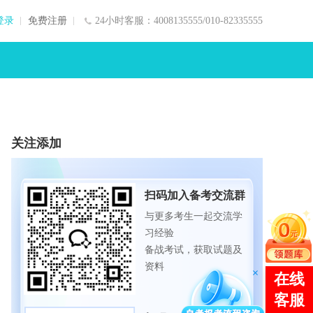
登录
免费注册
24小时客服：4008135555/010-82335555
关注添加
扫码加入备考交流群
与更多考生一起交流学
习经验
备战考试，获取试题及
资料