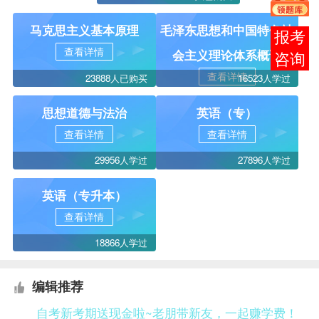
马克思主义基本原理
毛泽东思想和中国特色社
在线
查看详情
会主义理论体系概论
客服
查看详情
23888人已购买
16523人学过
思想道德与法治
英语（专）
查看详情
查看详情
29956人学过
27896人学过
英语（专升本）
查看详情
18866人学过
编辑推荐
自考新考期送现金啦~老朋带新友，一起赚学费！