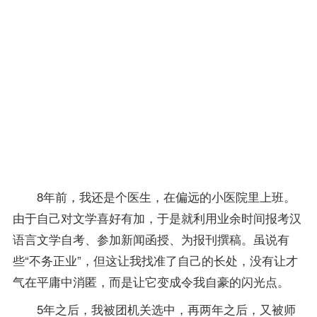
用好
自
己，
自身
优势
还是
要靠
自己
去发
现。
8年前，我还是个医生，在偏远的小医院里上班。
由于自己对文学喜好有加，于是就利用业余时间
报考
汉
语言文学自考、参加新闻函授、为报刊撰稿。虽说有
些“不务正业”，但这让我找准了自己的长处，没有让才
气在平庸中消匿，而是让它变成令我自豪的闪光点。
5年之后，我被团机关选中，再两年之后，又被师