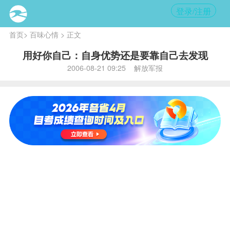
登录/注册
首页
>
百味心情
> 正文
用好你自己：自身优势还是要靠自己去发现
2006-08-21 09:25 解放军报
内
容提
要:
鞋子
合不
合
脚，
只有
自己
知
道。