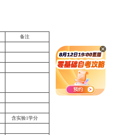
分
备注
3
3
2
4
7
7
7
含实验1学分
5