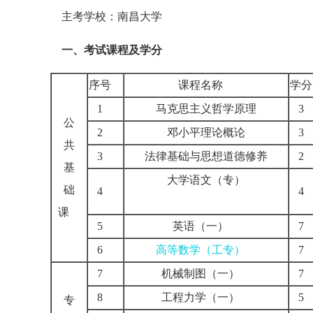
主考学校：南昌大学
一、考试课程及学分
序号
课程名称
学
1
马克思主义哲学原理
公
2
邓小平理论概论
共
3
法律基础与思想道德修养
基
大学语文（专）
础
4
课
5
英语（一）
6
高等数学（工专）
7
机械制图（一）
8
工程力学（一）
专