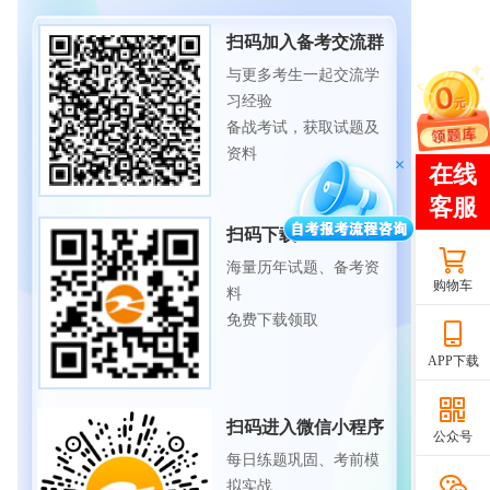
扫码加入备考交流群
与更多考生一起交流学
习经验
备战考试，获取试题及
资料
扫码下载APP
海量历年试题、备考资
购物车
料
免费下载领取
APP下载
扫码进入微信小程序
公众号
每日练题巩固、考前模
拟实战