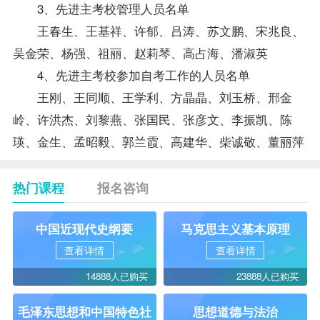
3、先进主考校管理人员名单
王春生、王基祥、许郁、吕涛、苏文鹏、宋兆良、
吴金荣、杨强、祖丽、赵莉琴、高占海、潘淑英
4、先进主考校参加自考工作的人员名单
王刚、王同顺、王学利、方晶晶、刘玉桥、邢金
岭、许洪杰、刘黎燕、张国民、张彦文、李振凯、陈
瑛、金生、孟昭毅、郭兰霞、高建华、柴诚敬、董丽萍
热门课程
报名咨询
中国近现代史纲要
马克思主义基本原理
查看详情
查看详情
14888人已购买
23888人已购买
毛泽东思想和中国特色社
思想道德与法治