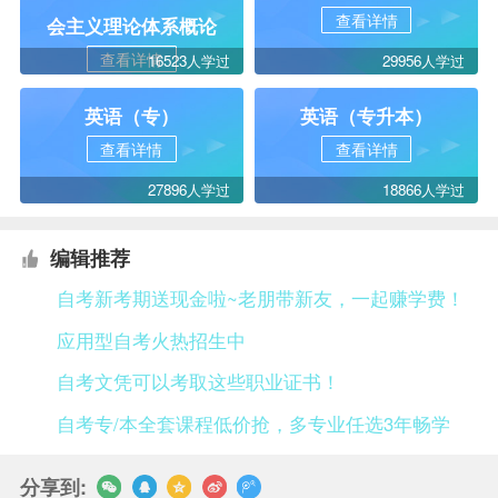
查看详情
会主义理论体系概论
查看详情
16523人学过
29956人学过
英语（专）
英语（专升本）
查看详情
查看详情
27896人学过
18866人学过
编辑推荐
自考新考期送现金啦~老朋带新友，一起赚学费！
应用型自考火热招生中
自考文凭可以考取这些职业证书！
自考专/本全套课程低价抢，多专业任选3年畅学
分享到: