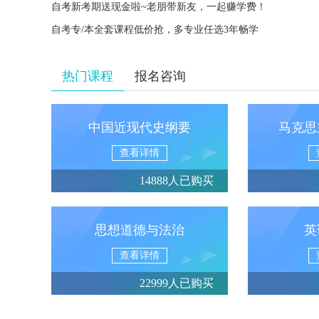
自考新考期送现金啦~老朋带新友，一起赚学费！
自考专/本全套课程低价抢，多专业任选3年畅学
热门课程
报名咨询
中国近现代史纲要
马克思
查看详情
14888人已购买
思想道德与法治
英
查看详情
22999人已购买