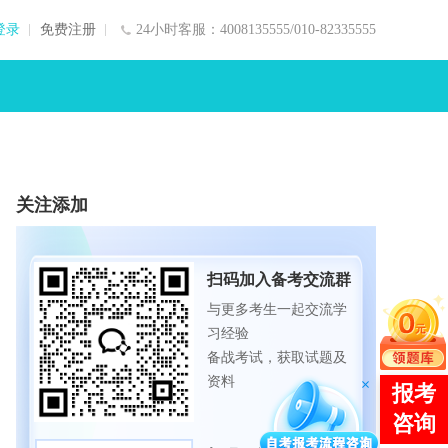
登录
免费注册
24小时客服：4008135555/010-82335555
关注添加
扫码加入备考交流群
与更多考生一起交流学
习经验
备战考试，获取试题及
资料