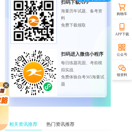
扫码下载APP
海量历年试题、备考资
购物车
料
免费下载领取
APP下载
扫码进入微信小程序
公众号
每日练题巩固、考前模
拟实战
领资料
免费体验自考365海量试
题
相关资讯推荐
热门资讯推荐