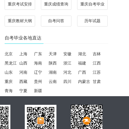
重庆考试安排
重庆成绩查询
重庆自考毕业
重庆教材大纲
自考问答
历年试题
自考毕业各地直达
北京
上海
广东
天津
安徽
湖北
吉林
黑龙江
山西
海南
陕西
浙江
福建
江西
山东
河南
辽宁
湖南
河北
广西
江苏
重庆
西藏
贵州
云南
四川
内蒙古
甘肃
青海
宁夏
新疆