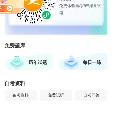
免费体验自考365海量试
题
免费题库
历年试题
每日一练
自考资料
备考资料
免费试听
自考问答