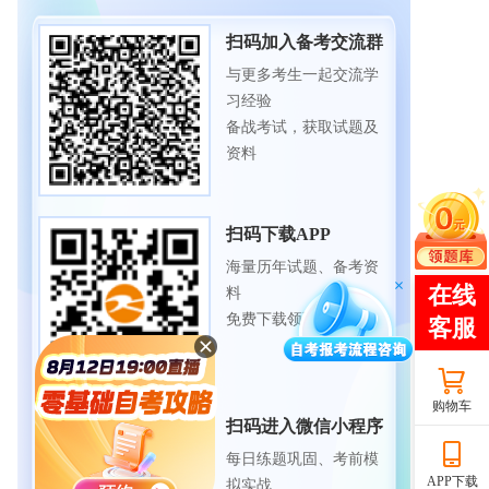
扫码加入备考交流群
与更多考生一起交流学
习经验
备战考试，获取试题及
资料
扫码下载APP
海量历年试题、备考资
料
免费下载领取
购物车
扫码进入微信小程序
每日练题巩固、考前模
APP下载
拟实战