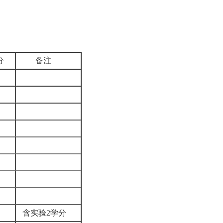
分
备注
3
3
2
4
7
7
3
4
7
含实验2学分