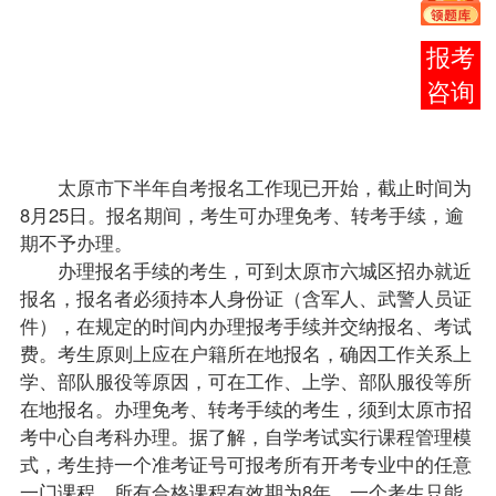
月
15
在线
日至
客服
25
日进
行。
太原市下半年自考
报名
工作现已开始，截止时间为
8月25日。
报名
期间，考生可办理
免考
、
转考
手续，逾
期不予办理。
办理报名手续的考生，可到太原市六城区招办就近
报名，报名者必须持本人身份证（含军人、武警人员证
件），在规定的时间内办理
报考
手续并交纳报名、考试
费。考生原则上应在户籍所在地报名，确因工作关系上
学、部队服役等原因，可在工作、上学、部队服役等所
在地报名。办理免考、
转考
手续的考生，须到太原市招
考中心自考科办理。据了解，自学考试实行
课程
管理模
式，考生持一个准考证号可
报考
所有开考专业中的任意
一门课程。所有合格课程有效期为8年。一个考生只能