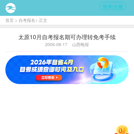
登录/注册
首页
>
自考报名
> 正文
太原10月自考报名期可办理转免考手续
2006-08-17
山西晚报
内
容提
要:
太原
市
10
月
自
考报
名
工
作8