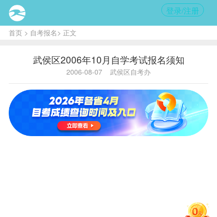
登录/注册
首页
>
自考报名
> 正文
武侯区2006年10月自学考试报名须知
2006-08-07
武侯区自考办
内
容提
要:领
取座
位通
知单
和
准
考证
时
间：