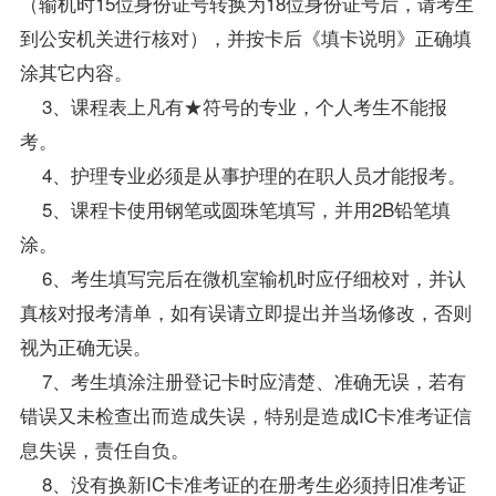
（输机时15位身份证号转换为18位身份证号后，请考生
到公安机关进行核对），并按卡后《填卡说明》正确填
涂其它内容。
3、
课程
表上凡有★符号的
专业
，个人考生不能
报
考
。
4、护理专业必须是从事护理的在职人员才能
报考
。
5、课程卡使用钢笔或圆珠笔填写，并用2B铅笔填
涂。
6、考生填写完后在微机室输机时应仔细校对，并认
真核对报考清单，如有误请立即提出并当场修改，否则
视为正确无误。
7、考生填涂注册登记卡时应清楚、准确无误，若有
错误又未检查出而造成失误，特别是造成IC卡准考证信
息失误，责任自负。
8、没有换新IC卡准考证的在册考生必须持旧准考证