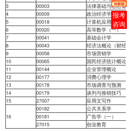
3
00003
法律基础与思想道
4
00009
政治经济学（财经
报考
5
00018
计算机应用基础
（
咨询
6
00020
高等数学（一）
7
00041
基础
会计学
8
00043
经济法概论（财经
9
00058
市场营销学
10
00065
国民经济统计概论
11
00144
企业管理概论
12
00177
消费心理学
13
00178
市场调查与预测
14
00179
谈判与推销技巧
15
27007
应用文写作
00182
公共关系学
16
00181
广告学（一）
27015
创业教育