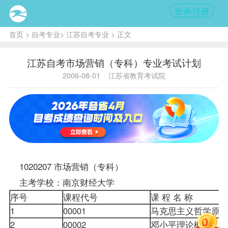
登录/注册
首页
>
自考专业
>
江苏自考专业
> 正文
江苏自考市场营销（专科）专业考试计划
2006-08-01
江苏省教育考试院
1020207
市场营销（专科）
主考学校：南京财经大学
序号
课程代号
课 程 名 称
1
00001
马克思主义哲学原
2
00002
邓小平理论概论