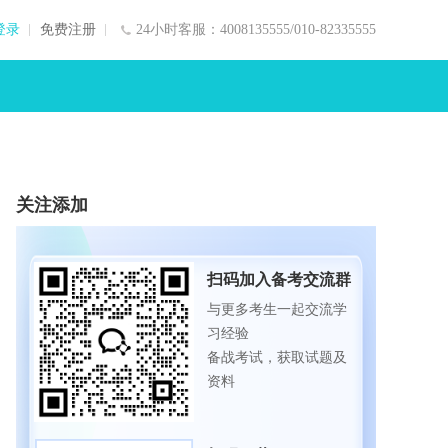
登录
免费注册
24小时客服：4008135555/010-82335555
关注添加
扫码加入备考交流群
与更多考生一起交流学
习经验
备战考试，获取试题及
资料