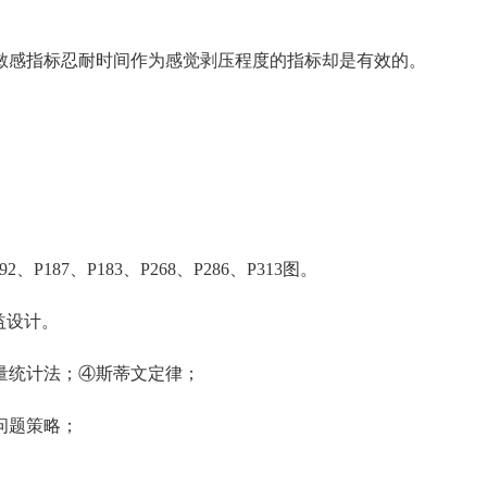
感指标忍耐时间作为感觉剥压程度的指标却是有效的。
2、P187、P183、P268、P286、P313图。
益设计。
统计法；④斯蒂文定律；
问题策略；