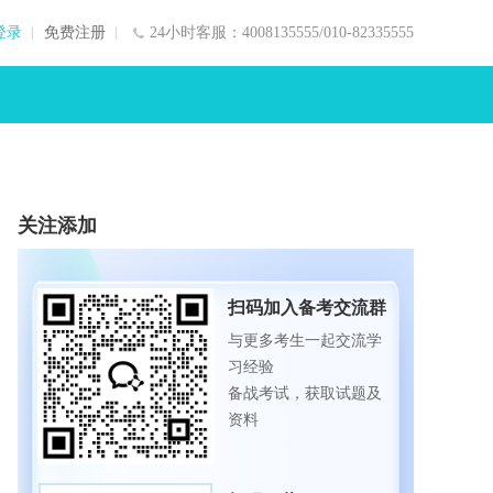
登录
免费注册
24小时客服：4008135555/010-82335555
关注添加
扫码加入备考交流群
与更多考生一起交流学
习经验
备战考试，获取试题及
资料