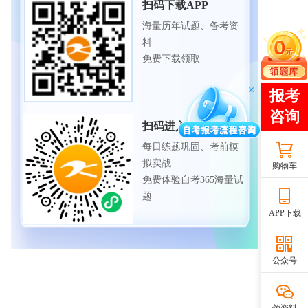
扫码下载APP
海量历年试题、备考资
料
免费下载领取
扫码进入微信小程序
每日练题巩固、考前模
拟实战
购物车
免费体验自考365海量试
题
APP下载
公众号
领资料