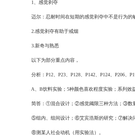
1、感觉剥夺
迈尔：忍耐时间在短期的感觉剥夺中不是行为的敏
2.感觉剥夺有助于戒烟
3.新奇与熟悉
以下为部分重点内容，
分析：P12、P23、P128、P142、P124、P206、P19
A、B饮料实验；5种颜色喜欢程度实验；系列效
简答：①混合设计；②感觉阈限三种方法；③数量
⑤组内、组间设计；⑥艾宾浩斯的研究；⑦解决
⑧测某人社会动机（用实验法）。