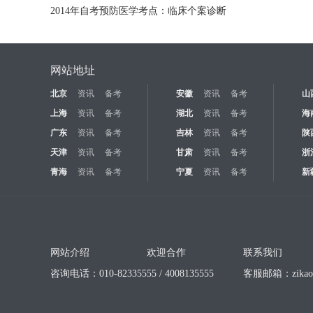
2014年自考预防医学考点：临床个案诊断
网站地址
北京
资讯
备考
安徽
资讯
备考
山
上海
资讯
备考
湖北
资讯
备考
海
广东
资讯
备考
吉林
资讯
备考
陕
天津
资讯
备考
甘肃
资讯
备考
浙
青海
资讯
备考
宁夏
资讯
备考
新
网站介绍
欢迎合作
联系我们
咨询电话：010-82335555 / 4008135555
客服邮箱：
zika