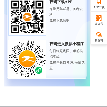
扫码下载APP
APP下载
海量历年试题、备考资
料
免费下载领取
公众号
领资料
扫码进入微信小程序
每日练题巩固、考前模
拟实战
免费体验自考365海量试
题