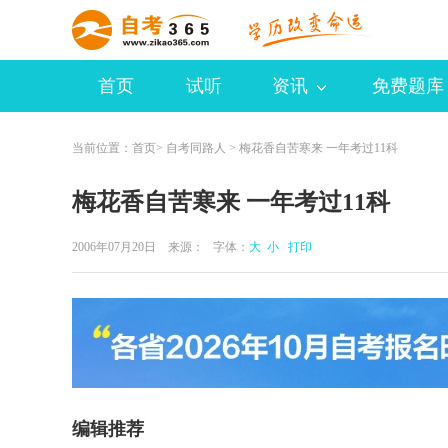
首页
试听
资讯
免费题库
当前位置：
首页
>
自考同路人
> 梅花香自苦寒来 一年考过11科
梅花香自苦寒来 一年考过11科
2006年07月20日 来源：
字体：
大
小
打印
编辑推荐