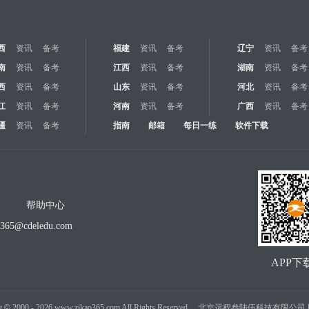
西
资讯
备考
福建
资讯
备考
辽宁
资讯
备考
南
资讯
备考
江西
资讯
备考
湖南
资讯
备考
西
资讯
备考
山东
资讯
备考
河北
资讯
备考
江
资讯
备考
河南
资讯
备考
广西
资讯
备考
疆
资讯
备考
指南
邮箱
每日一练
软件下载
帮助中心
o365@cdeledu.com
APP下
t
©
2000 -
2026
www.zikao365.com All Rights Reserved. 北京远程叁陆伍科技有限