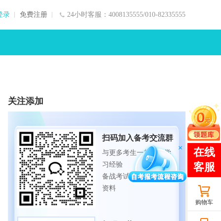
登录
免费注册
24小时客服：4008135555/010-82335555
关注添加
扫码加入备考交流群
与更多考生一起交流学
习经验
备战考试，获取试题及
资料
购物车