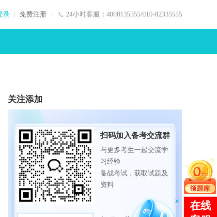
登录
免费注册
24小时客服：4008135555/010-82335555
关注添加
扫码加入备考交流群
与更多考生一起交流学
习经验
备战考试，获取试题及
资料