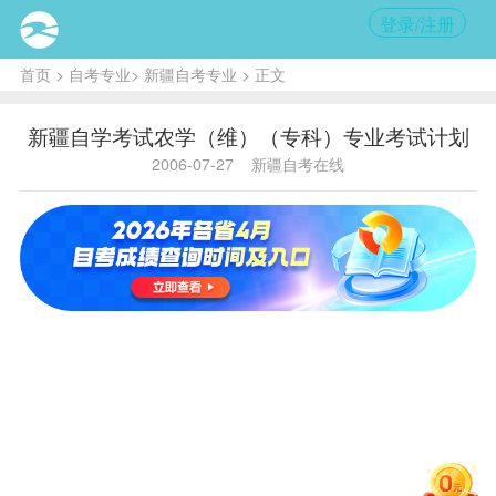
登录/注册
首页
>
自考专业
>
新疆自考专业
> 正文
新疆自学考试农学（维）（专科）专业考试计划
2006-07-27
新疆自考在线
农学专业（专科）
课程
设置
表
专业代码：A090101 专业名
称：农学专业（专科）
文别：维文 主考院
校：新疆农业大学
原 计
新 计 划
划
序
课