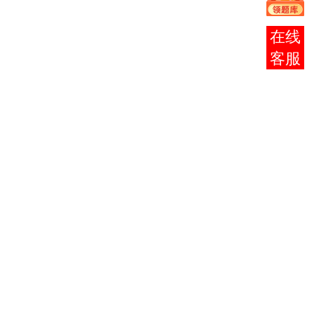
号
课 程 名
学
程
学
代码
称
分
名
分
称
报考
马克思主
咨询
1
义哲学原
0001
4
理
邓小平理
2
0002
4
论概论
新疆地方
3
8008
4
史
大学语文
4
0010
4
（专）
化学基
5
2539
3
础
植物学
6
2660
3
（二）
植物生理
7
2662
4
学