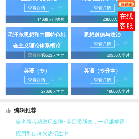
查看详情
查看详情
报考
14888人已购买
23888人已购买
咨询
毛泽东思想和中国特色社
思想道德与法治
查看详情
会主义理论体系概论
查看详情
16523人学过
29956人学过
英语（专）
英语（专升本）
查看详情
查看详情
27896人学过
18866人学过
编辑推荐
自考新考期送现金啦~老朋带新友，一起赚学费！
应用型自考火热招生中