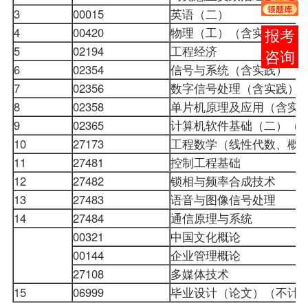
3
00015
英语（二）
4
00420
物理（工）（含实践）
报考
5
02194
工程经济
咨询
6
02354
信号与系统（含实践）
7
02356
数字信号处理（含实践
8
02358
单片机原理及应用（含
9
02365
计算机软件基础（二）（
10
27173
工程数学（
线性代数
、概
11
27481
控制工程基础
12
27482
锁相与频率合成技术
13
27483
语音与图像信号处理
14
27484
通信原理与系统
00321
中国文化概论
00144
企业管理概论
27108
多媒体技术
15
06999
毕业设计（论文）（不