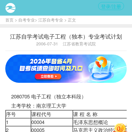
登录/注册
首页
>
自考专业
>
江苏自考专业
> 正文
江苏自学考试电子工程（独本）专业考试计划
2006-07-31
江苏省教育考试院
2080705 电子工程（独立本科段）
主考学校：南京理工大学
序号
课程
代号
课 程 名 称
1
00004
毛泽东思想概论
2
00005
马克思主义政治经济学