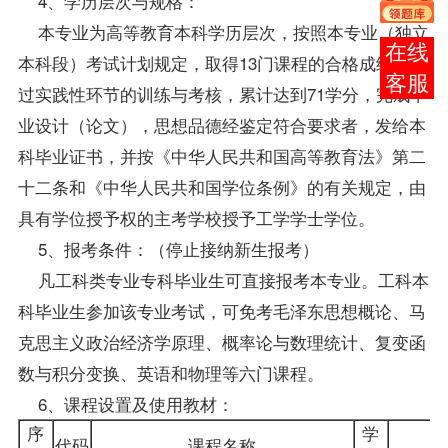
4、学历层次与规格：
本专业为高等教育本科学历层次，按照本专业（独立
报考
本科段）考试计划规定，取得13门
课程
的合格
成绩
，通
咨询
过实践性环节的训练与考核，累计达到71学分，完成毕
业设计（论文），思想品德经鉴定符合要求者，发给本
科毕业证书，并按《中华人民共和国高等教育法》第二
十二条和《中华人民共和国
学位
条例》的有关规定，由
具有学位授予权的主考学校授予工学学士学位。
5、
报考
条件：（停止接纳新生报考）
凡工科类专业专科
毕业生
可直接报考本专业。工科本
科毕业生参加该专业考试，可
免考
毛泽东思想概论、马
克思主义政治经济学原理、概率论与数理统计、复变函
数与积分变换、英语和物理等六门课程。
6、课程设置及使用
教材
：
序
学
代码
课程名称