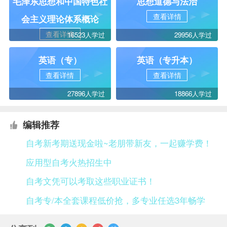
毛泽东思想和中国特色社
思想道德与法治
查看详情
会主义理论体系概论
查看详情
16523人学过
29956人学过
英语（专）
英语（专升本）
查看详情
查看详情
27896人学过
18866人学过
编辑推荐
自考新考期送现金啦~老朋带新友，一起赚学费！
应用型自考火热招生中
自考文凭可以考取这些职业证书！
自考专/本全套课程低价抢，多专业任选3年畅学