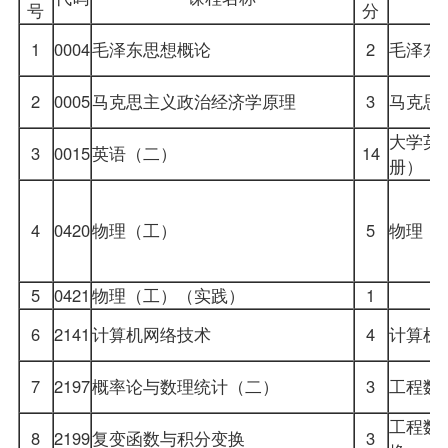
号
分
1
0004
毛泽东思想概论
2
毛泽东
2
0005
马克思主义政治经济学原理
3
马克思
大学英
3
0015
英语（二）
14
册）
4
0420
物理（工）
5
物理（
5
0421
物理（工）（实践）
1
6
2141
计算机网络技术
4
计算机
7
2197
概率论与数理统计（二）
3
工程数
工程数
8
2199
复变函数与积分变换
3