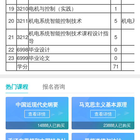
19
3210
电机与控制（实践）
1
20
3211
机电系统智能控制技术
5
机电系
机电系统智能控制技术课程设计
指
21
3212
5
导
22
6998
毕业设计
0
23
6999
毕业论文
0
学分
71
热门课程
报名咨询
中国近现代史纲要
马克思主义基本原理
查看详情
查看详情
14888人已购买
23888人已购买