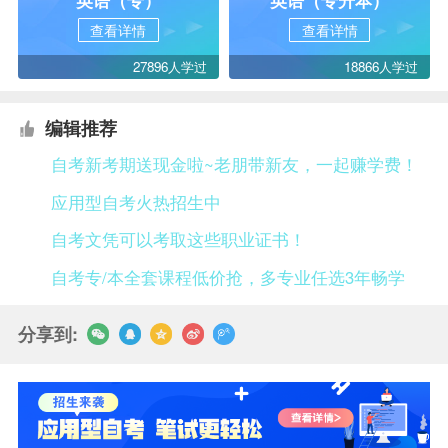
查看详情
查看详情
27896人学过
18866人学过
编辑推荐
自考新考期送现金啦~老朋带新友，一起赚学费！
应用型自考火热招生中
自考文凭可以考取这些职业证书！
自考专/本全套课程低价抢，多专业任选3年畅学
分享到: