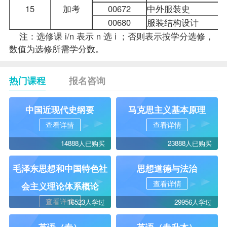
15
加考
00672
中外服装史
00680
服装结构设计
注：选修课 i/n 表示 n 选 i ；否则表示按学分选修，
数值为选修所需学分数。
热门课程
报名咨询
中国近现代史纲要
马克思主义基本原理
查看详情
查看详情
14888人已购买
23888人已购买
毛泽东思想和中国特色社
思想道德与法治
查看详情
会主义理论体系概论
查看详情
16523人学过
29956人学过
英语（专）
英语（专升本）