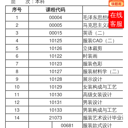
层 次：本科
序号
课程
代码
在线
1
00004
毛泽东思想概论
客服
2
00005
马克思主义政治经济
3
00015
英语（二）
4
10125
服装CAD（二）
5
10126
立体裁剪
6
10122
时装画
7
10123
服装色彩
8
10127
服装材料学（二）
9
10128
展示设计
10
10129
女装构成与工艺
11
10130
高级女装设计
12
10131
男装设计
13
10133
男装构成与工艺
14
21073
服装艺术设计毕业设
00681
服装款式设计