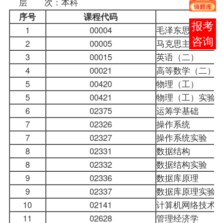
层 次：本科
序号
课程
代码
报考
1
00004
毛泽东思想概论
咨询
2
00005
马克思主义政治
3
00015
英语（二）
4
00021
高等数学（二）
5
00420
物理（工）
5
00421
物理（工）实验
6
02375
运筹学基础
7
02326
操作系统
7
02327
操作系统实验
8
02331
数据结构
8
02332
数据结构实验
9
02336
数据库原理
9
02337
数据库原理实验
10
02141
计算机网络技术
11
02628
管理经济学