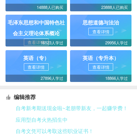
14888人已购买
23888人已购买
毛泽东思想和中国特色社
思想道德与法治
查看详情
会主义理论体系概论
查看详情
16523人学过
29956人学过
英语（专）
英语（专升本）
查看详情
查看详情
27896人学过
18866人学过
编辑推荐
自考新考期送现金啦~老朋带新友，一起赚学费！
应用型自考火热招生中
自考文凭可以考取这些职业证书！