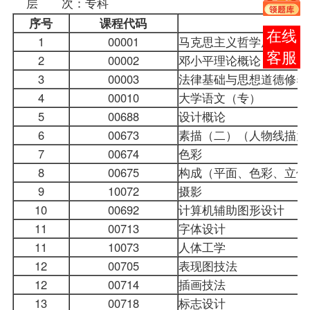
层 次：专科
序号
课程
代码
报考
1
00001
马克思主义哲学原理
咨询
2
00002
邓小平理论概论
3
00003
法律基础与思想道德修养
4
00010
大学语文
（专）
5
00688
设计概论
6
00673
素描（二）（人物线描为
7
00674
色彩
8
00675
构成（平面、色彩、立体
9
10072
摄影
10
00692
计算机辅助图形设计
11
00713
字体设计
11
10073
人体工学
12
00705
表现图技法
12
00714
插画技法
13
00718
标志设计