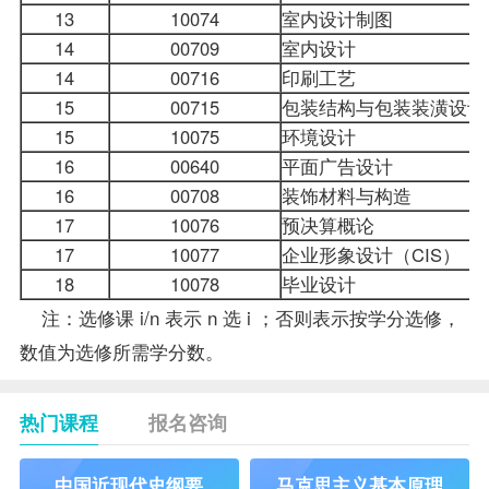
13
10074
室内设计制图
14
00709
室内设计
14
00716
印刷工艺
15
00715
包装结构与包装装潢设计
15
10075
环境设计
16
00640
平面广告设计
16
00708
装饰材料与构造
17
10076
预决算概论
17
10077
企业形象设计（CIS）
18
10078
毕业设计
注：选修课 i/n 表示 n 选 i ；否则表示按学分选修，
数值为选修所需学分数。
热门课程
报名咨询
中国近现代史纲要
马克思主义基本原理