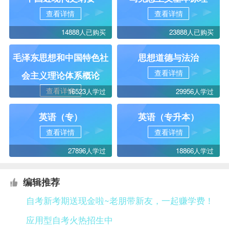
查看详情
查看详情
14888人已购买
23888人已购买
毛泽东思想和中国特色社
思想道德与法治
查看详情
会主义理论体系概论
查看详情
16523人学过
29956人学过
英语（专）
英语（专升本）
查看详情
查看详情
27896人学过
18866人学过
编辑推荐
自考新考期送现金啦~老朋带新友，一起赚学费！
应用型自考火热招生中