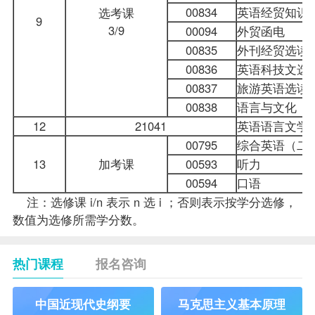
00834
英语经贸知识
选考课
9
3/9
00094
外贸函电
00835
外刊经贸选读
00836
英语科技文选
00837
旅游英语选读
00838
语言与文化
12
21041
英语语言文学
00795
综合英语（二
13
加考课
00593
听力
00594
口语
注：选修课 i/n 表示 n 选 i ；否则表示按学分选修，
数值为选修所需学分数。
热门课程
报名咨询
中国近现代史纲要
马克思主义基本原理