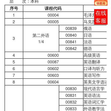
层 次：本科
序号
课程
代码
报考
1
00004
毛泽东思想概
咨询
2
00005
马克思主义政
00839
俄语
00840
日语
第二外语
3
1/4
00841
法语
00842
德语
4
00600
高级英语
5
00087
英语翻译
6
00602
口译与听力
7
00603
英语写作
8
00604
英美文学选读
00830
现代语言学
00831
英语语法
00832
英语词汇学
00833
外语教学法