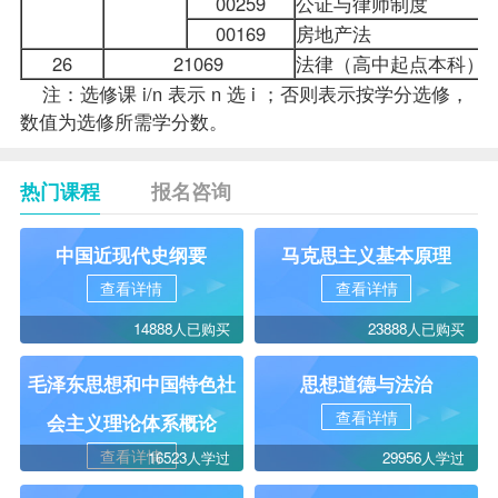
00259
公证与律师制度
00169
房地产法
26
21069
法律（高中起点本科）
注：选修课 i/n 表示 n 选 i ；否则表示按学分选修，
数值为选修所需学分数。
热门课程
报名咨询
中国近现代史纲要
马克思主义基本原理
查看详情
查看详情
14888人已购买
23888人已购买
毛泽东思想和中国特色社
思想道德与法治
查看详情
会主义理论体系概论
查看详情
16523人学过
29956人学过