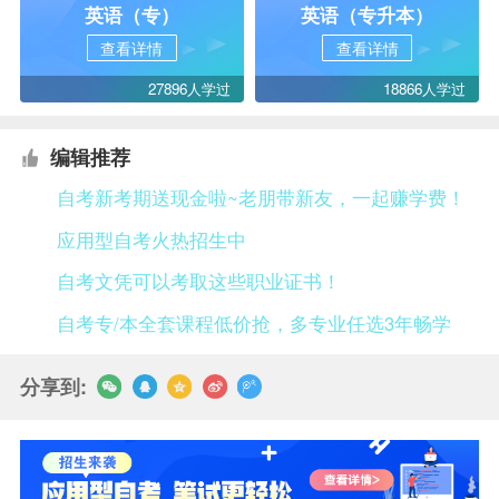
英语（专）
英语（专升本）
查看详情
查看详情
27896人学过
18866人学过
编辑推荐
自考新考期送现金啦~老朋带新友，一起赚学费！
应用型自考火热招生中
自考文凭可以考取这些职业证书！
自考专/本全套课程低价抢，多专业任选3年畅学
分享到: