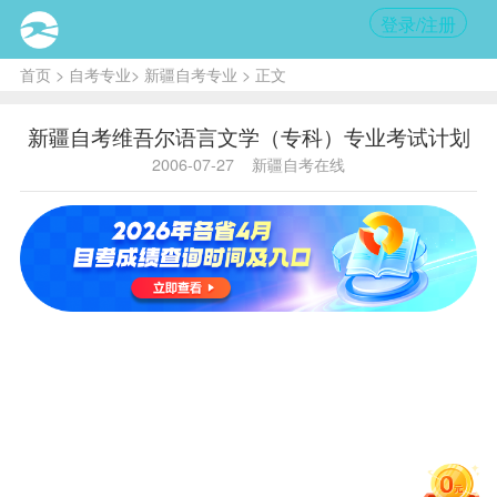
登录/注册
首页
>
自考专业
>
新疆自考专业
> 正文
新疆自考维吾尔语言文学（专科）专业考试计划
2006-07-27
新疆自考在线
维吾尔语言文学专业（专科）
课
程
设置表
专业代码：A050116 专业名称：维
吾尔语言文学（专科）
文别：维文 主考院校：新疆大
学
新 计 划
原 计 划
序
课 程
课 程
学
学
号
名
代码
名
分
分
称
称