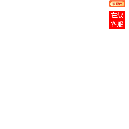
马克思
主义哲
报考
1
0001
4
哲学
6
学原
咨询
理
新疆地
中国革
2
8008
4
6
方史
命史
现代维
现代维
3
0558
8
8
语
语
文艺理
文学概
4
8019
6
6
论
论
写作知
5
8016
6
写作
6
识
中国现
中国现
6
代文学
0537
6
代文学
8
史
史
外国文
外国文
学（欧
学（欧