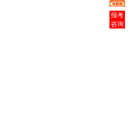
1
义哲学原
0001
3
理
在线
邓小平理
2
0002
3
论概论
客服
法律基础
3
与思想道
0003
2
德修养
现代企业
4
管理
2625
6
（一）
市场营
5
0058
5
销
计算机应
6
0018
2
用基础
计算机应
用基础
0019
2
（实
践）