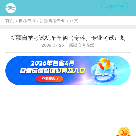
登录/注册
首页
>
自考专业
>
新疆自考专业
> 正文
新疆自学考试机车车辆（专科）专业考试计划
2006-07-25
新疆自考在线
机车车辆（专科）
课程
设
置表
专业名称：机车车辆（专
科）
专业代码：081706[71] 主考
院校：北京交通大学
序
课程名
学
备
代码
号
称
分
注
马克思主