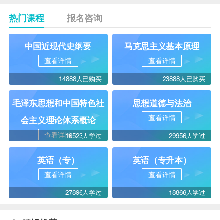
热门课程
报名咨询
中国近现代史纲要
马克思主义基本原理
查看详情
查看详情
14888人已购买
23888人已购买
毛泽东思想和中国特色社
思想道德与法治
查看详情
会主义理论体系概论
查看详情
16523人学过
29956人学过
英语（专）
英语（专升本）
查看详情
查看详情
27896人学过
18866人学过