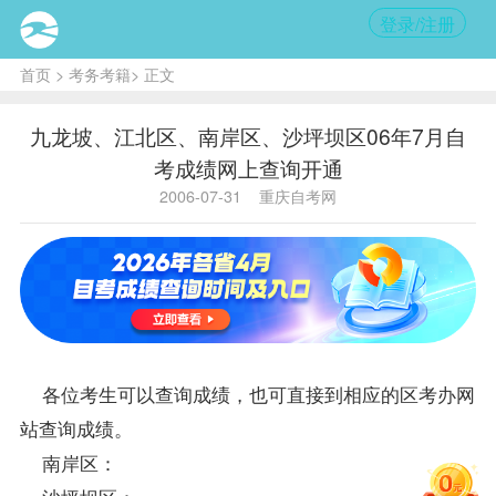
登录/注册
首页
>
考务考籍
> 正文
九龙坡、江北区、南岸区、沙坪坝区06年7月自
考成绩网上查询开通
2006-07-31
重庆自考网
各位考生可以
查询
成绩
，也可直接到相应的区考办网
站查询
成绩
。
南岸区：